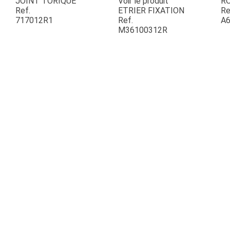
JOINT TORIQUE
Voir le produit
R
Ref.
ETRIER FIXATION
Re
717012R1
Ref.
A6
ESPACES VERTS
M36100312R
QUAD SSV UTV
PIECES DETACHEES
CONTACT