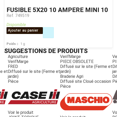
FUSIBLE 5X20 10 AMPERE MINI 10
Ref.
749519
Disponible
Ajouter au panier
Poids
1
g
SUGGESTIONS DE PRODUITS
Agriculture
VerifMarge
Ve
VerifMarge
PIECE OBSOLETE
PI
FRED
Diffusé sur le site (Ferme et
Di
me et
Diffusé sur le site (Ferme et
jardin)
jar
jardin)
Braderie Agri
Di
Pièce
Diffusé site Cloué occasion
Pi
Pièce
Voir le produit
Vo
JOUET