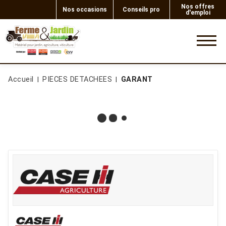
Nos offres
Nos occasions
Conseils pro
d'emploi
0
Accueil
PIECES DETACHEES
GARANT