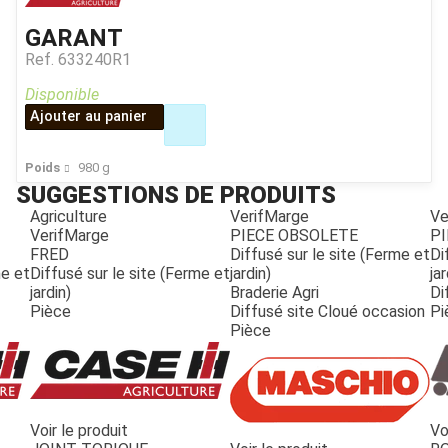
GARANT
Ref.
633240R1
Disponible
Ajouter au panier
Poids
980
g
SUGGESTIONS DE PRODUITS
Agriculture
VerifMarge
Ve
VerifMarge
PIECE OBSOLETE
PI
FRED
Diffusé sur le site (Ferme et
Di
me et
Diffusé sur le site (Ferme et
jardin)
jar
jardin)
Braderie Agri
Di
Pièce
Diffusé site Cloué occasion
Pi
Pièce
Voir le produit
Vo
JOUET