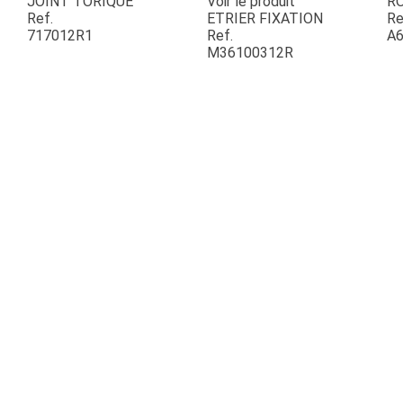
JOINT TORIQUE
Voir le produit
R
Ref.
ETRIER FIXATION
Re
717012R1
Ref.
A6
ESPACES VERTS
M36100312R
QUAD SSV UTV
PIECES DETACHEES
CONTACT