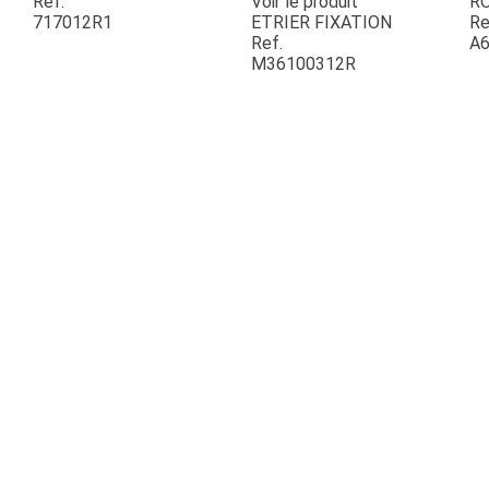
Ref.
Voir le produit
R
717012R1
ETRIER FIXATION
Re
Ref.
A6
ESPACES VERTS
M36100312R
QUAD SSV UTV
PIECES DETACHEES
CONTACT