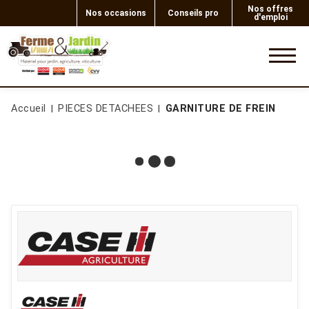
Nos offres
Nos occasions
Conseils pro
d'emploi
0
Accueil
PIECES DETACHEES
GARNITURE DE FREIN