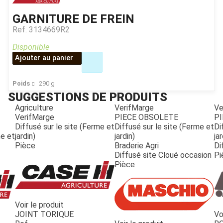
GARNITURE DE FREIN
Ref.
3134669R2
Disponible
Ajouter au panier
Poids
290
g
SUGGESTIONS DE PRODUITS
Agriculture
VerifMarge
Ve
VerifMarge
PIECE OBSOLETE
PI
Diffusé sur le site (Ferme et
Diffusé sur le site (Ferme et
Di
me et
jardin)
jardin)
jar
Pièce
Braderie Agri
Di
Diffusé site Cloué occasion
Pi
Pièce
Voir le produit
JOINT TORIQUE
Vo
JOUET