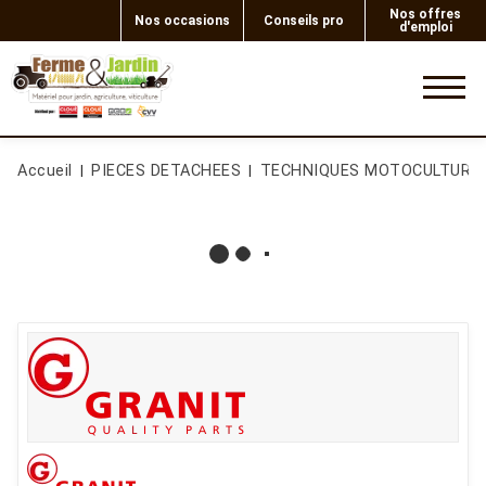
Nos offres
Nos occasions
Conseils pro
d'emploi
0
Accueil
PIECES DETACHEES
TECHNIQUES MOTOCULTURE