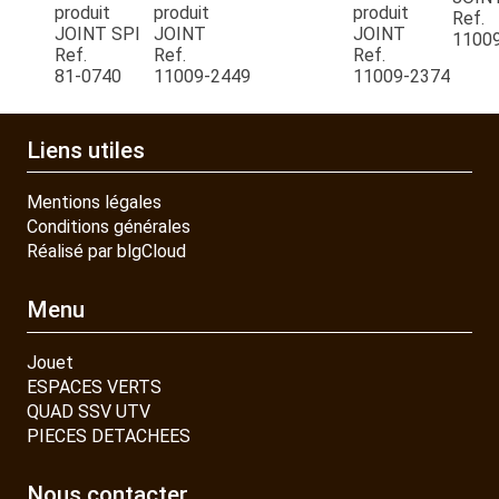
produit
produit
produit
Ref.
JOINT SPI
JOINT
JOINT
1100
CONTACT
Ref.
Ref.
Ref.
81-0740
11009-2449
11009-2374
Liens utiles
Mentions légales
Conditions générales
Réalisé par blgCloud
Menu
Jouet
ESPACES VERTS
QUAD SSV UTV
PIECES DETACHEES
Nous contacter