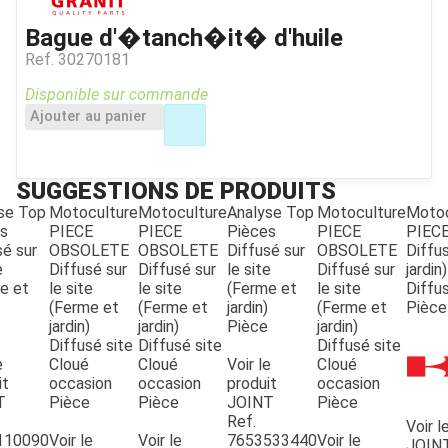
Bague d'�tanch�it� d'huile
Ref.
30270181
Disponible sur commande
Ajouter au panier
SUGGESTIONS DE PRODUITS
se Top
Motoculture
Motoculture
Analyse Top
Motoculture
Motoc
JOUET
s
PIECE
PIECE
Pièces
PIECE
PIEC
sé sur
OBSOLETE
OBSOLETE
Diffusé sur
OBSOLETE
Diffus
e
Diffusé sur
Diffusé sur
le site
Diffusé sur
jardin)
e et
le site
le site
(Ferme et
le site
Diffu
ESPACES VERTS
(Ferme et
(Ferme et
jardin)
(Ferme et
Pièce
jardin)
jardin)
Pièce
jardin)
Diffusé site
Diffusé site
Diffusé site
QUAD SSV UTV
e
Cloué
Cloué
Voir le
Cloué
it
occasion
occasion
produit
occasion
T
Pièce
Pièce
JOINT
Pièce
Ref.
Voir l
PIECES DETACHEES
110090
Voir le
Voir le
7653533440
Voir le
JOIN