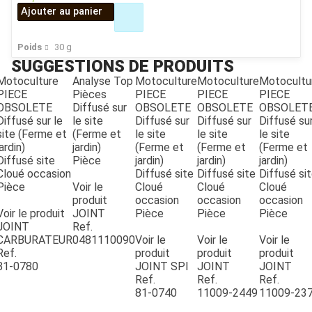
Ajouter au panier
Poids
30
g
SUGGESTIONS DE PRODUITS
Motoculture
Analyse Top
Motoculture
Motoculture
Motocultu
PIECE
Pièces
PIECE
PIECE
PIECE
OBSOLETE
Diffusé sur
OBSOLETE
OBSOLETE
OBSOLET
Diffusé sur le
le site
Diffusé sur
Diffusé sur
Diffusé su
JOUET
site (Ferme et
(Ferme et
le site
le site
le site
jardin)
jardin)
(Ferme et
(Ferme et
(Ferme et
Diffusé site
Pièce
jardin)
jardin)
jardin)
ESPACES VERTS
Cloué occasion
Diffusé site
Diffusé site
Diffusé si
Pièce
Voir le
Cloué
Cloué
Cloué
produit
occasion
occasion
occasion
Voir le produit
JOINT
Pièce
Pièce
Pièce
QUAD SSV UTV
JOINT
Ref.
CARBURATEUR
0481110090
Voir le
Voir le
Voir le
Ref.
produit
produit
produit
PIECES DETACHEES
81-0780
JOINT SPI
JOINT
JOINT
Ref.
Ref.
Ref.
81-0740
11009-2449
11009-23