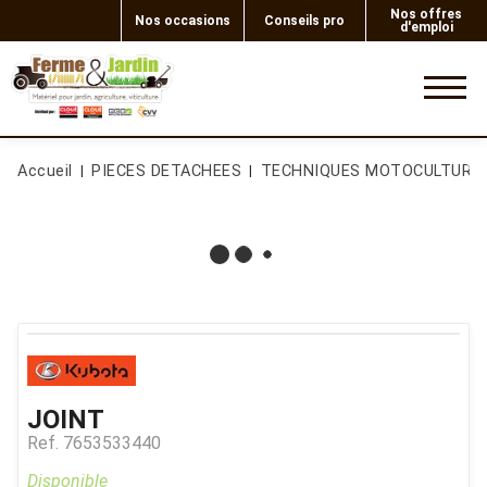
Nos offres
Nos occasions
Conseils pro
d'emploi
0
Accueil
PIECES DETACHEES
TECHNIQUES MOTOCULTURE
JOINT
Ref.
7653533440
Disponible