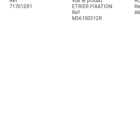
Ref.
Voir le produit
R
717012R1
ETRIER FIXATION
Re
Ref.
A6
ESPACES VERTS
M36100312R
QUAD SSV UTV
PIECES DETACHEES
CONTACT