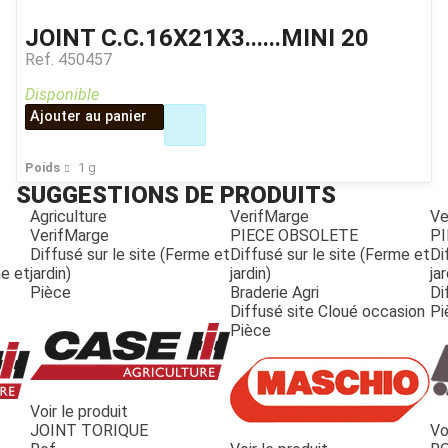
JOINT C.C.16X21X3......MINI 20
Ref.
450457
Disponible
Ajouter au panier
Poids
1
g
SUGGESTIONS DE PRODUITS
Agriculture
VerifMarge
Ve
VerifMarge
PIECE OBSOLETE
PI
Diffusé sur le site (Ferme et
Diffusé sur le site (Ferme et
Di
me et
jardin)
jardin)
jar
Pièce
Braderie Agri
Di
Diffusé site Cloué occasion
Pi
Pièce
Voir le produit
JOINT TORIQUE
Vo
JOUET