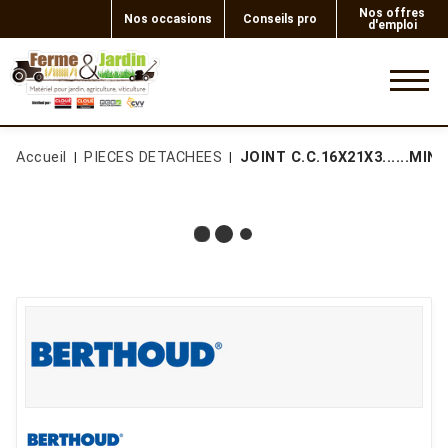
Nos offres
Nos occasions
Conseils pro
d'emploi
0
Accueil
PIECES DETACHEES
JOINT C.C.16X21X3......MINI