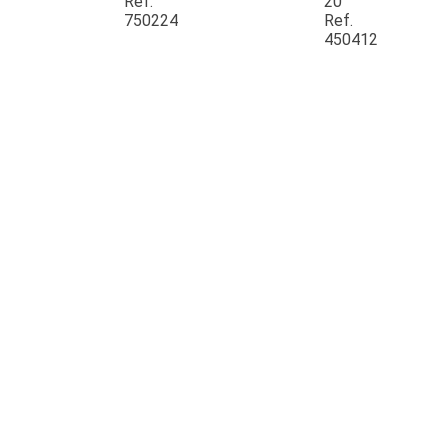
Ref.
20
750224
Ref.
450412
JOUET
ESPACES VERTS
QUAD SSV UTV
PIECES DETACHEES
CONTACT