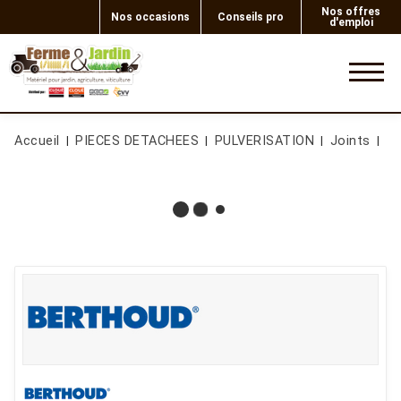
Nos offres
Nos occasions
Conseils pro
d'emploi
0
Accueil
PIECES DETACHEES
PULVERISATION
Joints
JO