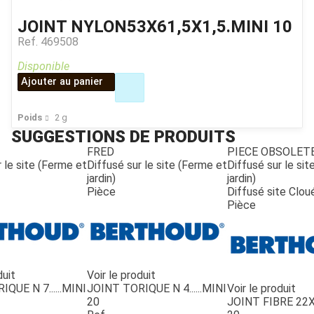
JOINT NYLON53X61,5X1,5.MINI 10
Ref.
469508
Disponible
Ajouter au panier
Poids
2
g
SUGGESTIONS DE PRODUITS
FRED
PIECE OBSOLET
 le site (Ferme et
Diffusé sur le site (Ferme et
Diffusé sur le si
jardin)
jardin)
Pièce
Diffusé site Clou
Pièce
duit
Voir le produit
QUE N 7......MINI
JOINT TORIQUE N 4......MINI
Voir le produit
20
JOINT FIBRE 22X1