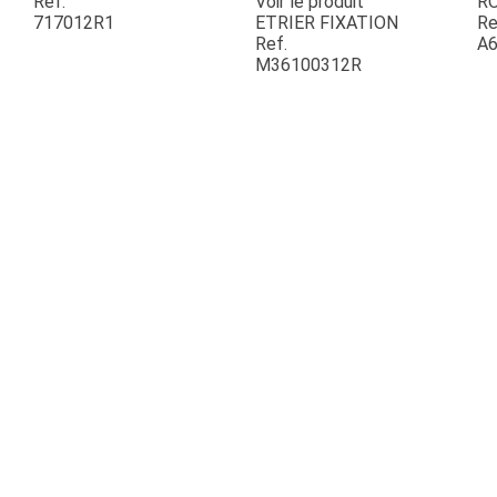
Ref.
Voir le produit
R
717012R1
ETRIER FIXATION
Re
Ref.
A6
ESPACES VERTS
M36100312R
QUAD SSV UTV
PIECES DETACHEES
CONTACT