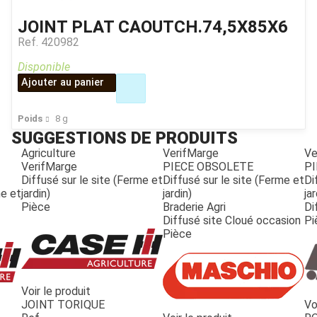
JOINT PLAT CAOUTCH.74,5X85X6
Ref.
420982
Disponible
Ajouter au panier
Poids
8
g
SUGGESTIONS DE PRODUITS
Agriculture
VerifMarge
Ve
VerifMarge
PIECE OBSOLETE
PI
Diffusé sur le site (Ferme et
Diffusé sur le site (Ferme et
Di
me et
jardin)
jardin)
jar
Pièce
Braderie Agri
Di
Diffusé site Cloué occasion
Pi
Pièce
Voir le produit
JOINT TORIQUE
Vo
JOUET