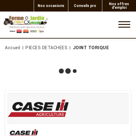
Nos offres
Nos occasions
Conseils pro
d'emploi
0
Accueil
PIECES DETACHEES
JOINT TORIQUE