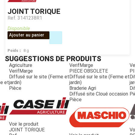
JOINT TORIQUE
Ref.
3141238R1
Disponible
Ajouter au panier
Poids
8
g
SUGGESTIONS DE PRODUITS
Agriculture
VerifMarge
Ve
VerifMarge
PIECE OBSOLETE
PI
Diffusé sur le site (Ferme et
Diffusé sur le site (Ferme et
Di
me et
jardin)
jardin)
jar
Pièce
Braderie Agri
Di
Diffusé site Cloué occasion
Pi
Pièce
Voir le produit
JOINT TORIQUE
Vo
JOUET