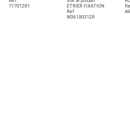
Ref.
Voir le produit
R
717012R1
ETRIER FIXATION
Re
Ref.
A6
ESPACES VERTS
M36100312R
QUAD SSV UTV
PIECES DETACHEES
CONTACT