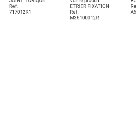
JOINT TORIQUE
Voir le produit
R
Ref.
ETRIER FIXATION
Re
717012R1
Ref.
A6
ESPACES VERTS
M36100312R
QUAD SSV UTV
PIECES DETACHEES
CONTACT