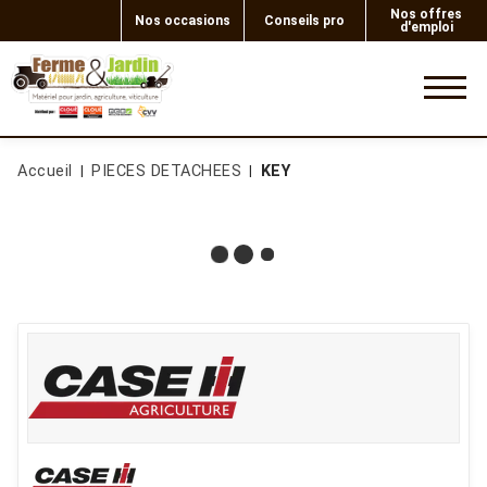
Nos offres
Nos occasions
Conseils pro
d'emploi
0
Accueil
PIECES DETACHEES
KEY