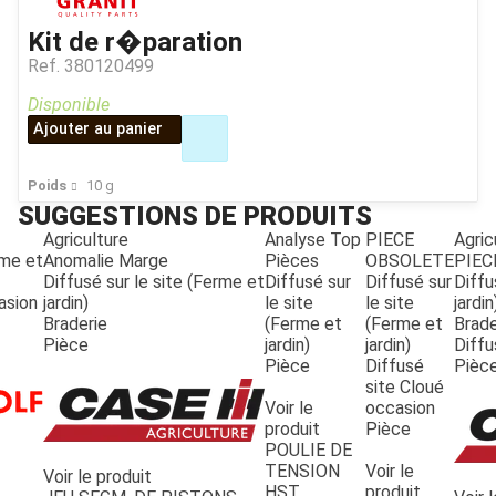
Kit de r�paration
Ref.
380120499
Disponible
Ajouter au panier
Poids
10
g
SUGGESTIONS DE PRODUITS
Agriculture
Analyse Top
PIECE
Agric
rme et
Anomalie Marge
Pièces
OBSOLETE
PIEC
Diffusé sur le site (Ferme et
Diffusé sur
Diffusé sur
Diffu
asion
jardin)
le site
le site
jardin
Braderie
(Ferme et
(Ferme et
Brade
JOUET
Pièce
jardin)
jardin)
Diffu
Pièce
Diffusé
Pièc
site Cloué
Voir le
occasion
ESPACES VERTS
produit
Pièce
POULIE DE
TENSION
Voir le
Voir le produit
QUAD SSV UTV
HST
produit