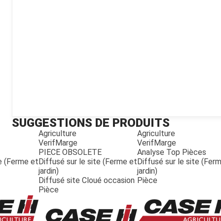
Kubota
Broyeur thermique
Broyeur électrique
SUGGESTIONS DE PRODUITS
Agriculture
Agriculture
VerifMarge
VerifMarge
PIECE OBSOLETE
Analyse Top Pièces
te (Ferme et
Diffusé sur le site (Ferme et
Diffusé sur le site (Fer
jardin)
jardin)
Diffusé site Cloué occasion
Pièce
Pièce