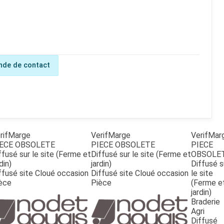
de de contact
rifMarge
VerifMarge
VerifMar
ECE OBSOLETE
PIECE OBSOLETE
PIECE
ffusé sur le site (Ferme et
Diffusé sur le site (Ferme et
OBSOLE
din)
jardin)
Diffusé s
ffusé site Cloué occasion
Diffusé site Cloué occasion
le site
èce
Pièce
(Ferme e
jardin)
Braderie
Agri
Diffusé