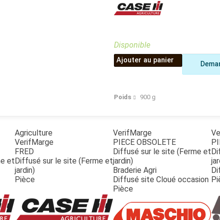
Benne
Sécateur
Plateau
Perche sécateur
Remorque bagagere
Tronçonneuse
Bineuse
Disponible
Accessoires
Ajouter au panier
Deman
Poids
900
g
Agriculture
VerifMarge
Ve
VerifMarge
PIECE OBSOLETE
PI
FRED
Diffusé sur le site (Ferme et
Di
me et
Diffusé sur le site (Ferme et
jardin)
jar
jardin)
Braderie Agri
Di
Pièce
Diffusé site Cloué occasion
Pi
Pièce