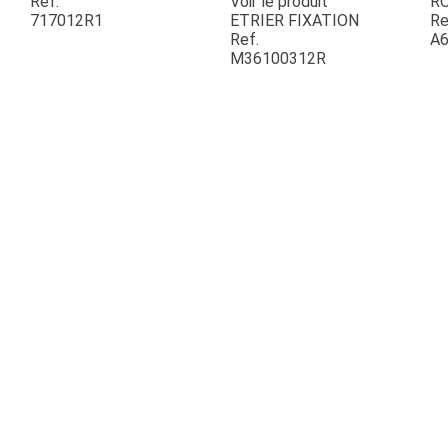
Ref.
Voir le produit
R
717012R1
ETRIER FIXATION
Re
Ref.
A6
ESPACES VERTS
M36100312R
QUAD SSV UTV
PIECES DETACHEES
CONTACT