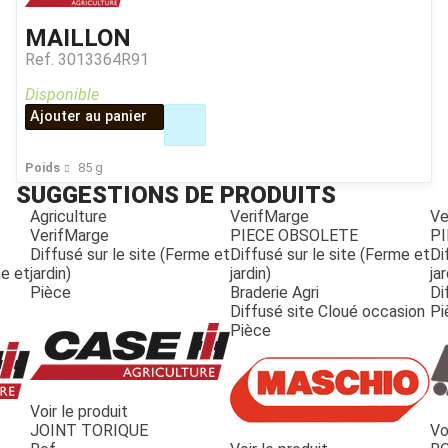
MAILLON
Ref.
3013364R91
Disponible
Ajouter au panier
Poids
85
g
SUGGESTIONS DE PRODUITS
Agriculture
VerifMarge
Ve
VerifMarge
PIECE OBSOLETE
PI
Diffusé sur le site (Ferme et
Diffusé sur le site (Ferme et
Di
me et
jardin)
jardin)
jar
Pièce
Braderie Agri
Di
Diffusé site Cloué occasion
Pi
Pièce
Voir le produit
JOINT TORIQUE
Vo
JOUET