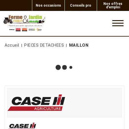
Nos offres
Nos occasions
Conseils pro
d'emploi
0
Accueil
PIECES DETACHEES
MAILLON