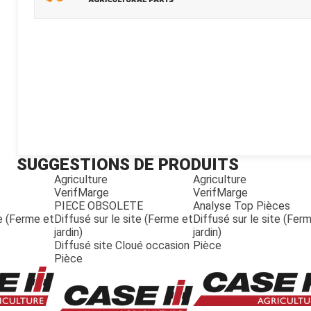
Kubota
Broyeur thermique
Broyeur électrique
SUGGESTIONS DE PRODUITS
Agriculture
Agriculture
VerifMarge
VerifMarge
PIECE OBSOLETE
Analyse Top Pièces
te (Ferme et
Diffusé sur le site (Ferme et
Diffusé sur le site (Fer
jardin)
jardin)
Diffusé site Cloué occasion
Pièce
Pièce