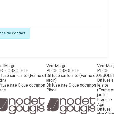
de de contact
rifMarge
VerifMarge
VerifMar
ECE OBSOLETE
PIECE OBSOLETE
PIECE
ffusé sur le site (Ferme et
Diffusé sur le site (Ferme et
OBSOLE
din)
jardin)
Diffusé s
ffusé site Cloué occasion
Diffusé site Cloué occasion
le site
èce
Pièce
(Ferme e
jardin)
Braderie
Agri
Diffusé