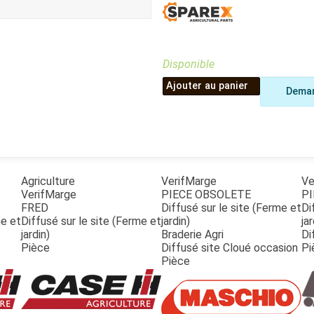
Benne
Sécateur
Plateau
Perche sécateur
Remorque bagagere
Tronçonneuse
Bineuse
Disponible
Accessoires
Ajouter au panier
Deman
Agriculture
VerifMarge
Ve
VerifMarge
PIECE OBSOLETE
PI
FRED
Diffusé sur le site (Ferme et
Di
me et
Diffusé sur le site (Ferme et
jardin)
jar
jardin)
Braderie Agri
Di
Pièce
Diffusé site Cloué occasion
Pi
Pièce