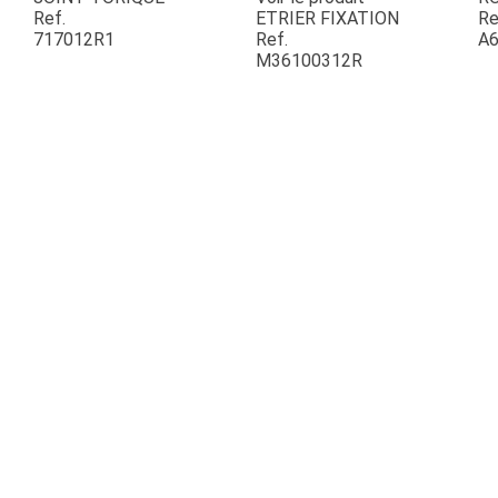
Ref.
ETRIER FIXATION
Re
717012R1
Ref.
A6
ESPACES VERTS
M36100312R
QUAD SSV UTV
PIECES DETACHEES
CONTACT