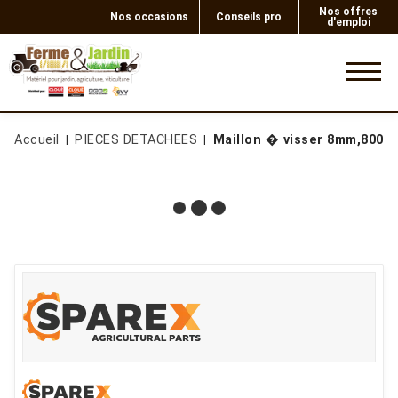
Nos offres
Nos occasions
Conseils pro
d'emploi
0
Accueil
PIECES DETACHEES
Maillon � visser 8mm,800k