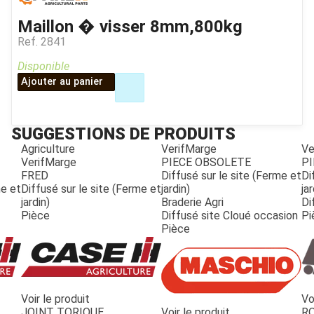
Maillon � visser 8mm,800kg
Ref.
2841
Disponible
Ajouter au panier
SUGGESTIONS DE PRODUITS
Agriculture
VerifMarge
Ve
VerifMarge
PIECE OBSOLETE
PI
FRED
Diffusé sur le site (Ferme et
Di
me et
Diffusé sur le site (Ferme et
jardin)
jar
jardin)
Braderie Agri
Di
Pièce
Diffusé site Cloué occasion
Pi
Pièce
Voir le produit
Vo
JOUET
JOINT TORIQUE
Voir le produit
R