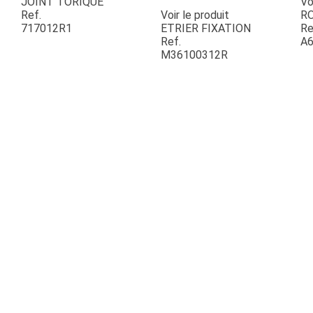
JOINT TORIQUE
Vo
Ref.
Voir le produit
R
717012R1
ETRIER FIXATION
Re
ESPACES VERTS
Ref.
A6
M36100312R
QUAD SSV UTV
PIECES DETACHEES
CONTACT