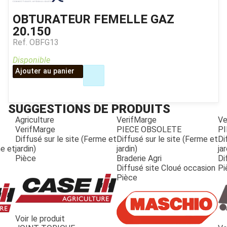
OBTURATEUR FEMELLE GAZ
20.150
Ref.
OBFG13
Disponible
Ajouter au panier
SUGGESTIONS DE PRODUITS
Agriculture
VerifMarge
Ve
VerifMarge
PIECE OBSOLETE
PI
Diffusé sur le site (Ferme et
Diffusé sur le site (Ferme et
Di
me et
jardin)
jardin)
jar
Pièce
Braderie Agri
Di
Diffusé site Cloué occasion
Pi
Pièce
Voir le produit
JOUET