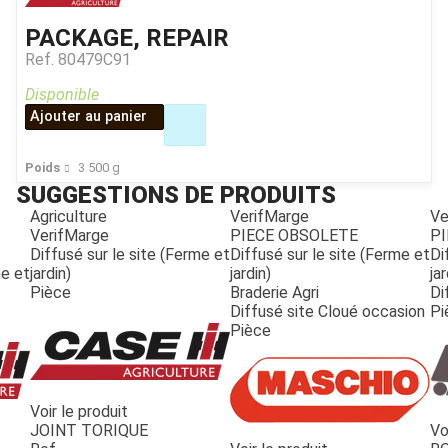
PACKAGE, REPAIR
Ref.
80479C91
Disponible
Ajouter au panier
Poids
3 500
g
SUGGESTIONS DE PRODUITS
Agriculture
VerifMarge
Ve
VerifMarge
PIECE OBSOLETE
PI
Diffusé sur le site (Ferme et
Diffusé sur le site (Ferme et
Di
me et
jardin)
jardin)
jar
Pièce
Braderie Agri
Di
Diffusé site Cloué occasion
Pi
Pièce
Voir le produit
JOINT TORIQUE
Vo
JOUET