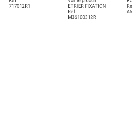
Ref.
Voir le produit
R
717012R1
ETRIER FIXATION
Re
Ref.
A6
ESPACES VERTS
M36100312R
QUAD SSV UTV
PIECES DETACHEES
CONTACT