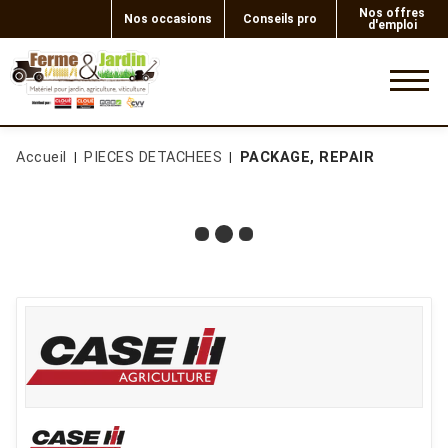
Nos offres
Nos occasions
Conseils pro
d'emploi
0
Accueil
PIECES DETACHEES
PACKAGE, REPAIR