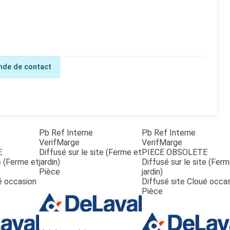
de de contact
Pb Ref Interne
Pb Ref Interne
VerifMarge
VerifMarge
E
Diffusé sur le site (Ferme et
PIECE OBSOLETE
te (Ferme et
jardin)
Diffusé sur le site (Fer
Pièce
jardin)
é occasion
Diffusé site Cloué occa
Pièce