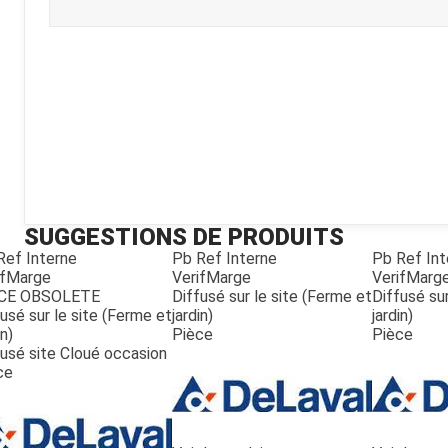
Kubota
Broyeur thermique
Broyeur électrique
SUGGESTIONS DE PRODUITS
Ref Interne
Pb Ref Interne
Pb Ref Int
ifMarge
VerifMarge
VerifMarg
CE OBSOLETE
Diffusé sur le site (Ferme et
Diffusé sur
usé sur le site (Ferme et
jardin)
jardin)
in)
Pièce
Pièce
fusé site Cloué occasion
ce