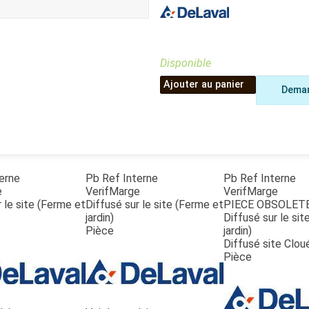
Benne
Sécateur
Plateau
Perche sécateur
Remorque bagagere
Tronçonneuse
Bineuse
Disponible
Accessoires
Ajouter au panier
Deman
erne
Pb Ref Interne
Pb Ref Interne
e
VerifMarge
VerifMarge
 le site (Ferme et
Diffusé sur le site (Ferme et
PIECE OBSOLET
jardin)
Diffusé sur le si
Pièce
jardin)
Diffusé site Clou
Pièce