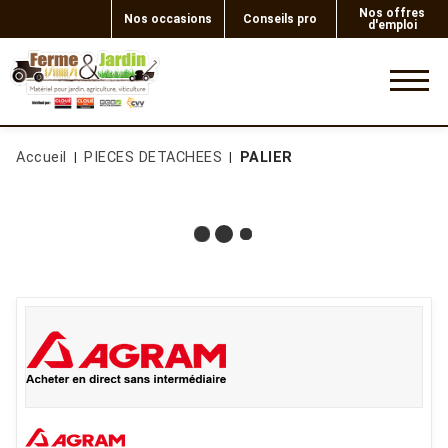
Nos offres
Nos occasions
Conseils pro
d'emploi
0
Accueil
PIECES DETACHEES
PALIER