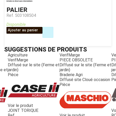
PALIER
Ref.
503108504
Disponible
Ajouter au panier
SUGGESTIONS DE PRODUITS
Agriculture
VerifMarge
Ve
VerifMarge
PIECE OBSOLETE
PI
Diffusé sur le site (Ferme et
Diffusé sur le site (Ferme et
Di
me et
jardin)
jardin)
jar
Pièce
Braderie Agri
Di
Diffusé site Cloué occasion
Pi
Pièce
Voir le produit
JOINT TORIQUE
Vo
JOUET
Ref.
Voir le produit
R