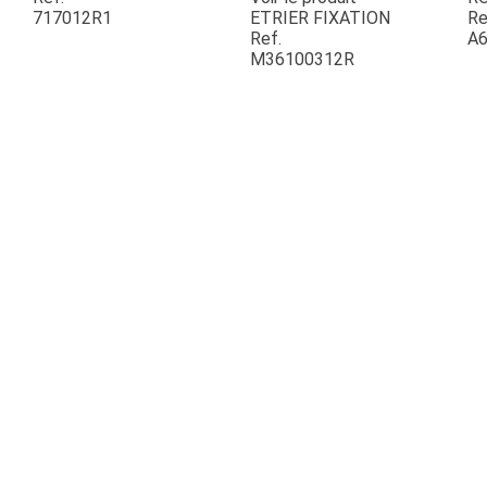
717012R1
ETRIER FIXATION
Re
Ref.
A6
ESPACES VERTS
M36100312R
QUAD SSV UTV
PIECES DETACHEES
CONTACT