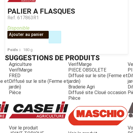
PALIER A FLASQUES
Ref.
617863R1
Disponible
Ajouter au panier
Poids
180
g
SUGGESTIONS DE PRODUITS
Agriculture
VerifMarge
Ve
VerifMarge
PIECE OBSOLETE
PI
FRED
Diffusé sur le site (Ferme et
Di
me et
Diffusé sur le site (Ferme et
jardin)
jar
jardin)
Braderie Agri
Di
Pièce
Diffusé site Cloué occasion
Pi
Pièce
Voir le produit
Vo
JOUET