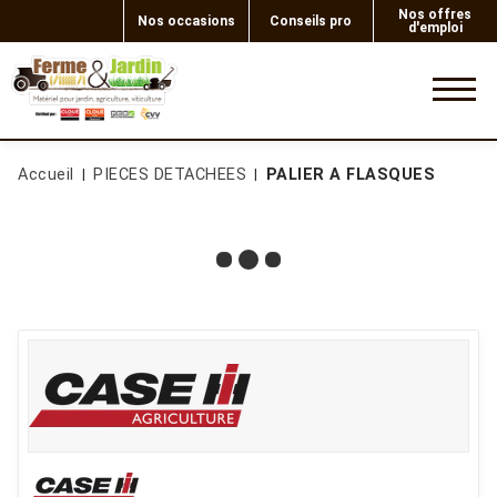
Nos offres
Nos occasions
Conseils pro
d'emploi
0
Accueil
PIECES DETACHEES
PALIER A FLASQUES