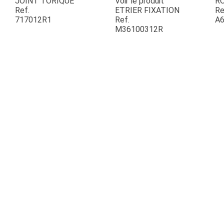
JOINT TORIQUE
Voir le produit
R
Ref.
ETRIER FIXATION
Re
717012R1
Ref.
A6
ESPACES VERTS
M36100312R
QUAD SSV UTV
PIECES DETACHEES
CONTACT