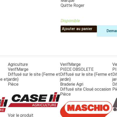
Marque
Benne
Sécateur
Quitte Roger
Plateau
Perche sécateur
Remorque bagagere
Tronçonneuse
Bineuse
Disponible
Accessoires
Ajouter au panier
Deman
Agriculture
VerifMarge
Ve
VerifMarge
PIECE OBSOLETE
PI
Diffusé sur le site (Ferme et
Diffusé sur le site (Ferme et
Di
me et
jardin)
jardin)
jar
Pièce
Braderie Agri
Di
Diffusé site Cloué occasion
Pi
Pièce
Voir le produit