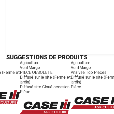
Kubota
Broyeur thermique
Broyeur électrique
SUGGESTIONS DE PRODUITS
Agriculture
Agriculture
VerifMarge
VerifMarge
te (Ferme et
PIECE OBSOLETE
Analyse Top Pièces
Diffusé sur le site (Ferme et
Diffusé sur le site (Fer
jardin)
jardin)
Diffusé site Cloué occasion
Pièce
Pièce