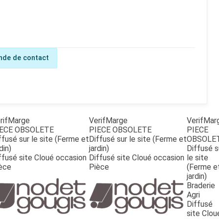
de de contact
rifMarge
VerifMarge
VerifMar
ECE OBSOLETE
PIECE OBSOLETE
PIECE
ffusé sur le site (Ferme et
Diffusé sur le site (Ferme et
OBSOLE
din)
jardin)
Diffusé s
ffusé site Cloué occasion
Diffusé site Cloué occasion
le site
èce
Pièce
(Ferme e
jardin)
Braderie
Agri
Diffusé
site Clou