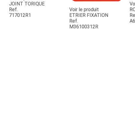
JOINT TORIQUE
Vo
Ref.
Voir le produit
R
717012R1
ETRIER FIXATION
Re
Ref.
A6
M36100312R