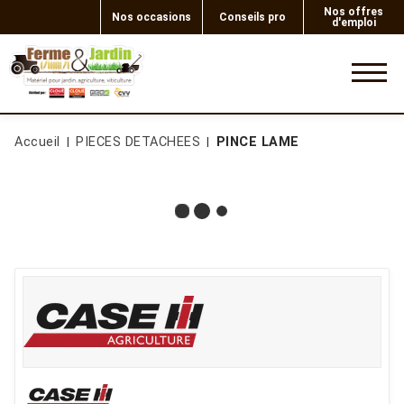
Nos offres
Nos occasions
Conseils pro
d'emploi
0
Accueil
PIECES DETACHEES
PINCE LAME