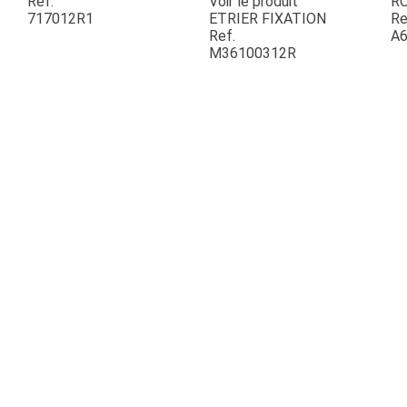
Ref.
Voir le produit
R
717012R1
ETRIER FIXATION
Re
Ref.
A6
ESPACES VERTS
M36100312R
QUAD SSV UTV
PIECES DETACHEES
CONTACT