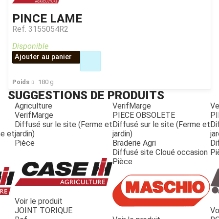
PINCE LAME
Ref.
3155054R2
Disponible
Ajouter au panier
Poids
180
g
SUGGESTIONS DE PRODUITS
Agriculture
VerifMarge
Ve
VerifMarge
PIECE OBSOLETE
PI
Diffusé sur le site (Ferme et
Diffusé sur le site (Ferme et
Di
me et
jardin)
jardin)
jar
Pièce
Braderie Agri
Di
Diffusé site Cloué occasion
Pi
Pièce
Voir le produit
JOINT TORIQUE
Vo
JOUET