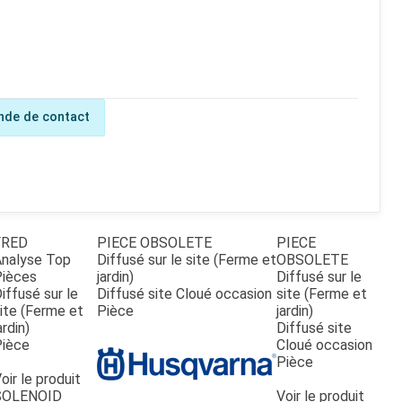
de de contact
FRED
PIECE OBSOLETE
PIECE
nalyse Top
Diffusé sur le site (Ferme et
OBSOLETE
Pièces
jardin)
Diffusé sur le
iffusé sur le
Diffusé site Cloué occasion
site (Ferme et
ite (Ferme et
Pièce
jardin)
ardin)
Diffusé site
Pièce
Cloué occasion
Pièce
oir le produit
SOLENOID
Voir le produit