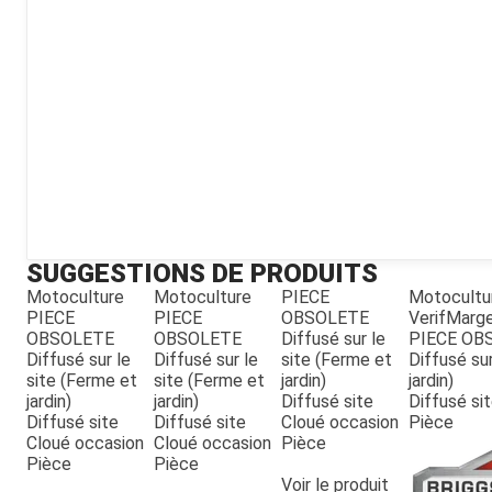
Kubota
Broyeur thermique
Broyeur électrique
SUGGESTIONS DE PRODUITS
Motoculture
Motoculture
PIECE
Motocultu
PIECE
PIECE
OBSOLETE
VerifMarg
OBSOLETE
OBSOLETE
Diffusé sur le
PIECE OB
Diffusé sur le
Diffusé sur le
site (Ferme et
Diffusé sur
site (Ferme et
site (Ferme et
jardin)
jardin)
jardin)
jardin)
Diffusé site
Diffusé si
Diffusé site
Diffusé site
Cloué occasion
Pièce
Cloué occasion
Cloué occasion
Pièce
Pièce
Pièce
Voir le produit