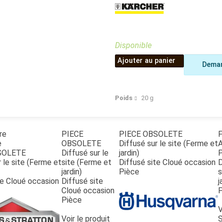
Benne
Sécateur
Plateau
Perche sécateur
Remorque bagagere
Tronçonneuse
Bineuse
Disponible
Accessoires
Ajouter au panier
Deman
Poids
20
g
re
PIECE
PIECE OBSOLETE
e
OBSOLETE
Diffusé sur le site (Ferme et
A
SOLETE
Diffusé sur le
jardin)
 le site (Ferme et
site (Ferme et
Diffusé site Cloué occasion
D
jardin)
Pièce
s
te Cloué occasion
Diffusé site
j
Cloué occasion
Pièce
V
Voir le produit