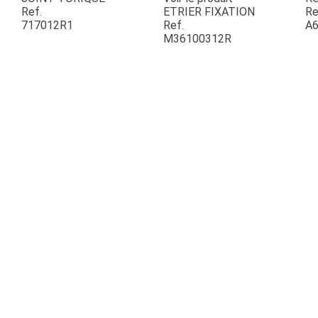
Ref.
ETRIER FIXATION
Re
717012R1
Ref.
A6
ESPACES VERTS
M36100312R
QUAD SSV UTV
PIECES DETACHEES
CONTACT