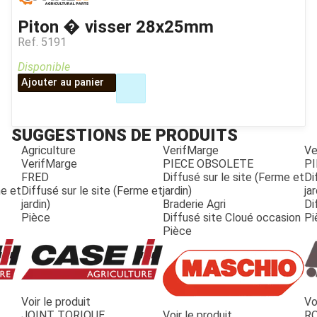
Piton � visser 28x25mm
Ref.
5191
Disponible
Ajouter au panier
SUGGESTIONS DE PRODUITS
Agriculture
VerifMarge
Ve
VerifMarge
PIECE OBSOLETE
PI
FRED
Diffusé sur le site (Ferme et
Di
me et
Diffusé sur le site (Ferme et
jardin)
jar
jardin)
Braderie Agri
Di
Pièce
Diffusé site Cloué occasion
Pi
Pièce
Voir le produit
Vo
JOUET
JOINT TORIQUE
Voir le produit
R