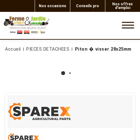
Nos offres
Nos occasions
Conseils pro
d'emploi
0
Accueil
PIECES DETACHEES
Piton � visser 28x25mm