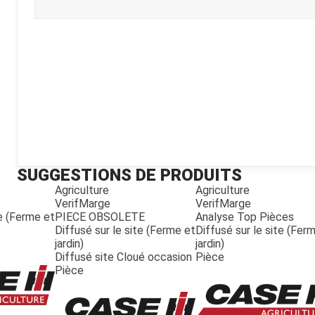
Kubota
Broyeur thermique
Broyeur électrique
SUGGESTIONS DE PRODUITS
Agriculture
Agriculture
VerifMarge
VerifMarge
te (Ferme et
PIECE OBSOLETE
Analyse Top Pièces
Diffusé sur le site (Ferme et
Diffusé sur le site (Fer
jardin)
jardin)
Diffusé site Cloué occasion
Pièce
Pièce