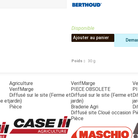
Benne
Sécateur
Plateau
Perche sécateur
Remorque bagagere
Tronçonneuse
Bineuse
Disponible
Accessoires
Ajouter au panier
Deman
Poids
30
g
Agriculture
VerifMarge
Ve
VerifMarge
PIECE OBSOLETE
PI
Diffusé sur le site (Ferme et
Diffusé sur le site (Ferme et
Di
me et
jardin)
jardin)
jar
Pièce
Braderie Agri
Di
Diffusé site Cloué occasion
Pi
Pièce