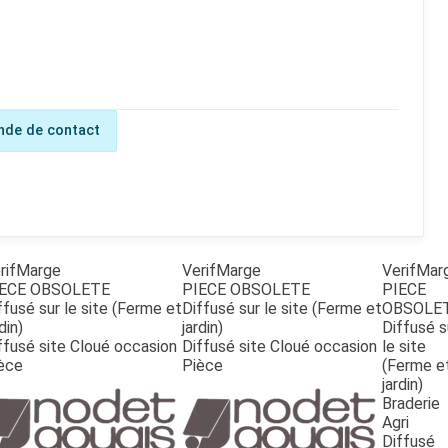
de de contact
rifMarge
VerifMarge
VerifMar
ECE OBSOLETE
PIECE OBSOLETE
PIECE
ffusé sur le site (Ferme et
Diffusé sur le site (Ferme et
OBSOLE
din)
jardin)
Diffusé s
ffusé site Cloué occasion
Diffusé site Cloué occasion
le site
èce
Pièce
(Ferme e
jardin)
Braderie
Agri
Diffusé