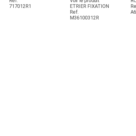
Ref.
Voir le produit
R
717012R1
ETRIER FIXATION
Re
Ref.
A6
ESPACES VERTS
M36100312R
QUAD SSV UTV
PIECES DETACHEES
CONTACT