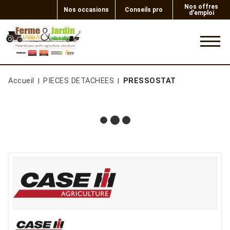
Nos offres
Nos occasions
Conseils pro
d'emploi
0
Accueil
PIECES DETACHEES
PRESSOSTAT