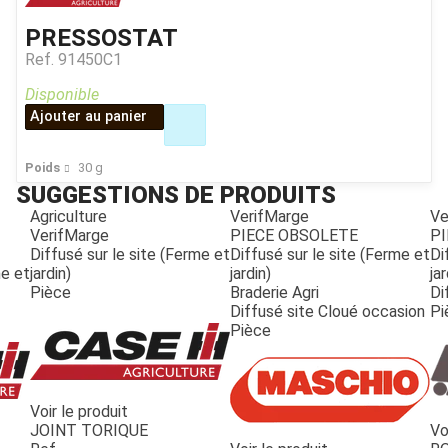
PRESSOSTAT
Ref.
91450C1
Disponible
Ajouter au panier
Poids
30
g
SUGGESTIONS DE PRODUITS
Agriculture
VerifMarge
Ve
VerifMarge
PIECE OBSOLETE
PI
Diffusé sur le site (Ferme et
Diffusé sur le site (Ferme et
Di
me et
jardin)
jardin)
jar
Pièce
Braderie Agri
Di
Diffusé site Cloué occasion
Pi
Pièce
Voir le produit
JOINT TORIQUE
Vo
JOUET