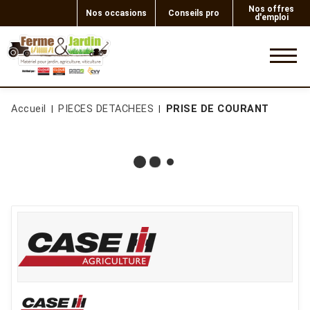
Nos offres
Nos occasions
Conseils pro
d'emploi
0
Accueil
PIECES DETACHEES
PRISE DE COURANT