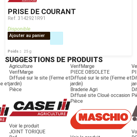
PRISE DE COURANT
Ref.
3142921R91
Disponible
Ajouter au panier
Poids
25
g
SUGGESTIONS DE PRODUITS
Agriculture
VerifMarge
Ve
VerifMarge
PIECE OBSOLETE
PI
Diffusé sur le site (Ferme et
Diffusé sur le site (Ferme et
Di
me et
jardin)
jardin)
jar
Pièce
Braderie Agri
Di
Diffusé site Cloué occasion
Pi
Pièce
Voir le produit
JOINT TORIQUE
Vo
JOUET