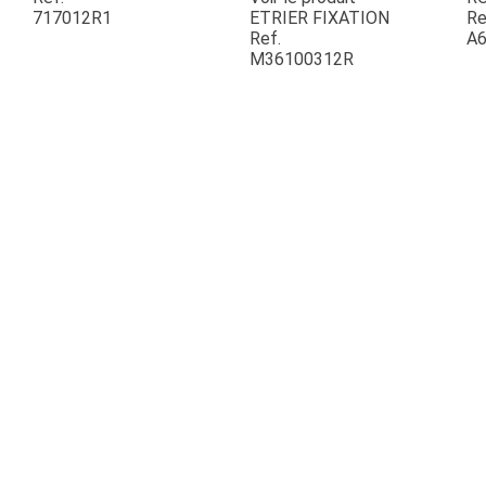
717012R1
ETRIER FIXATION
Re
Ref.
A6
ESPACES VERTS
M36100312R
QUAD SSV UTV
PIECES DETACHEES
CONTACT