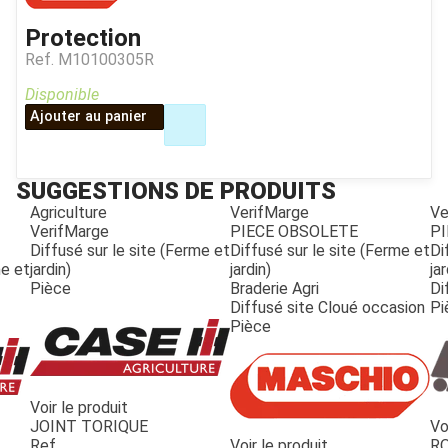
Protection
Ref.
M10100305R
Disponible
Ajouter au panier
SUGGESTIONS DE PRODUITS
Agriculture
VerifMarge
Ve
VerifMarge
PIECE OBSOLETE
PI
Diffusé sur le site (Ferme et
Diffusé sur le site (Ferme et
Di
me et
jardin)
jardin)
jar
Pièce
Braderie Agri
Di
Diffusé site Cloué occasion
Pi
Pièce
Voir le produit
JOINT TORIQUE
Vo
JOUET
Ref.
Voir le produit
R