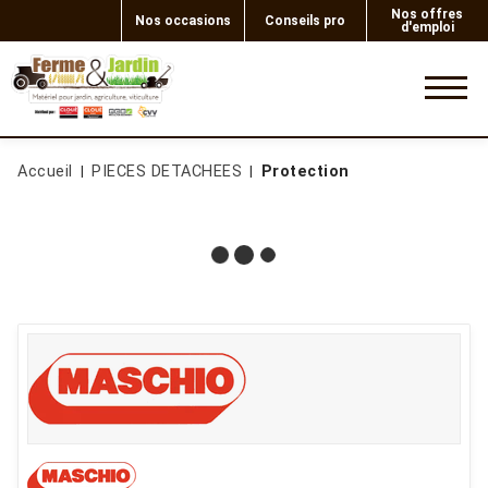
Nos offres
Nos occasions
Conseils pro
d'emploi
0
Accueil
PIECES DETACHEES
Protection