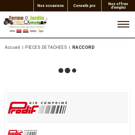
Nos offres
Nos occasions
Conseils pro
d'emploi
0
Accueil
PIECES DETACHEES
RACCORD