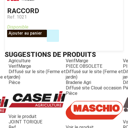
RACCORD
Ref.
1021
Disponible
Ajouter au panier
SUGGESTIONS DE PRODUITS
Agriculture
VerifMarge
Ve
VerifMarge
PIECE OBSOLETE
PI
Diffusé sur le site (Ferme et
Diffusé sur le site (Ferme et
Di
me et
jardin)
jardin)
jar
Pièce
Braderie Agri
Di
Diffusé site Cloué occasion
Pi
Pièce
Voir le produit
JOINT TORIQUE
Vo
JOUET
Ref.
Voir le produit
R