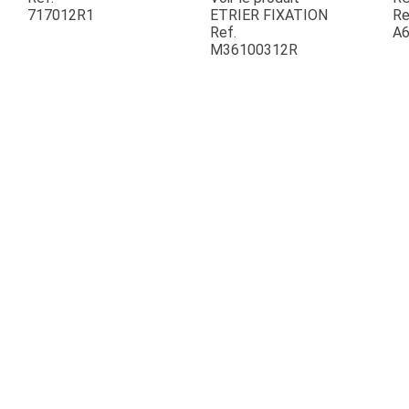
717012R1
ETRIER FIXATION
Re
Ref.
A6
ESPACES VERTS
M36100312R
QUAD SSV UTV
PIECES DETACHEES
CONTACT