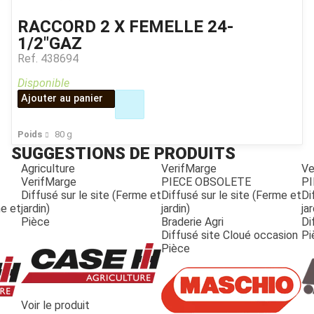
RACCORD 2 X FEMELLE 24-
1/2"GAZ
Ref.
438694
Disponible
Ajouter au panier
Poids
80
g
SUGGESTIONS DE PRODUITS
Agriculture
VerifMarge
Ve
VerifMarge
PIECE OBSOLETE
PI
Diffusé sur le site (Ferme et
Diffusé sur le site (Ferme et
Di
me et
jardin)
jardin)
jar
Pièce
Braderie Agri
Di
Diffusé site Cloué occasion
Pi
Pièce
JOUET
Voir le produit