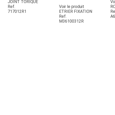
JOINT TORIQUE
Vo
Ref.
Voir le produit
R
717012R1
ETRIER FIXATION
Re
ESPACES VERTS
Ref.
A6
M36100312R
QUAD SSV UTV
PIECES DETACHEES
CONTACT