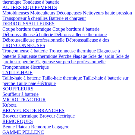
thermique
Tondeuse à batterie
AUTRES EQUIPEMENTS
Motobineuses
Motoculteurs
Découpeuses
Nettoyeurs haute pression
Transporteur à chenilles
Batterie et chargeur
DEBROUSSAILLEUSES
Coupe bordure thermique
Coupe bordure à batterie
Débroussailleuse à batterie
Débroussailleuse thermique
Débroussailleuse professionnelle
Débroussailleuse à dos
TRONCONNEUSES
Tronçonneuse à batterie
Tronçonneuse thermique
Elagueuse à
batterie
Elagueuse thermique
Perche élagage
Scie de jardin
Scie de
jardin sur perche
Elagueuse sur perche professionnelle
Tronçonneuse électrique
TAILLE-HAIE
Taille-haie à batterie
Taille-haie thermique
Taille-haie à batterie sur
perche
Taille-haie éléctrique
SOUFFLEURS
Souffleur à batterie
MICRO TRACTEUR
Kubota
BROYEURS DE BRANCHES
Broyeur thermique
Broyeur électrique
REMORQUES
Benne
Plateau
Remorque bagagere
GAMME PELLENC