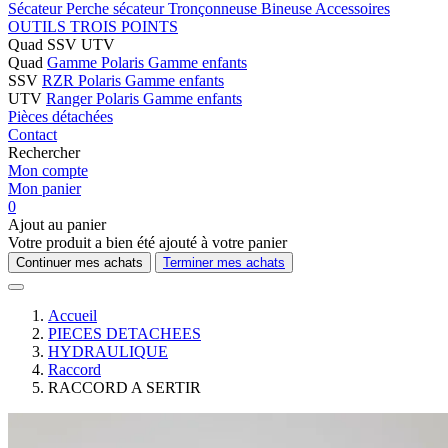
Sécateur
Perche sécateur
Tronçonneuse
Bineuse
Accessoires
OUTILS TROIS POINTS
Quad SSV UTV
Quad
Gamme Polaris
Gamme enfants
SSV
RZR Polaris
Gamme enfants
UTV
Ranger Polaris
Gamme enfants
Pièces détachées
Contact
Rechercher
Mon compte
Mon panier
0
Ajout au panier
Votre produit a bien été ajouté à votre panier
Continuer mes achats
Terminer mes achats
Accueil
PIECES DETACHEES
HYDRAULIQUE
Raccord
RACCORD A SERTIR