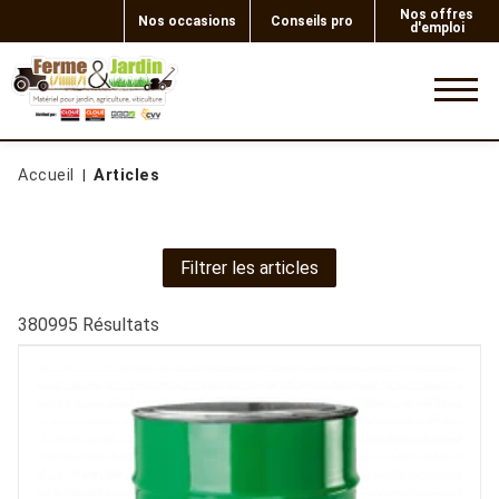
Nos offres
Nos occasions
Conseils pro
d'emploi
0
Accueil
Articles
Filtrer les articles
380995
Résultats