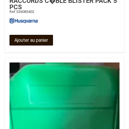
RACCORDS C�BLE BLISTER PACK 5
PCS
Ref.
536085402
Ajouter au panier