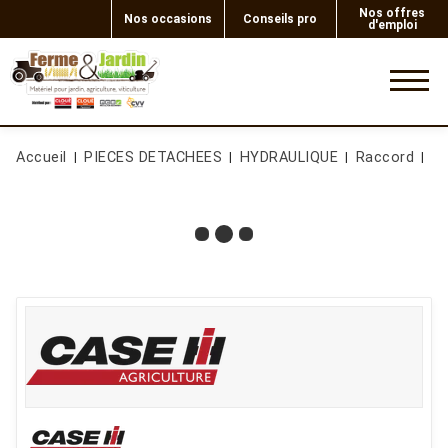
Nos offres
Nos occasions
Conseils pro
d'emploi
0
Accueil
PIECES DETACHEES
HYDRAULIQUE
Raccord
R