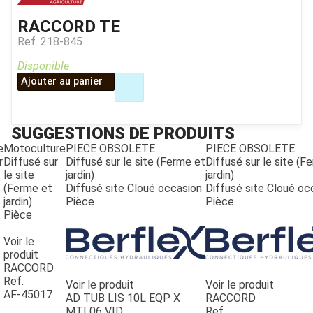
RACCORD TE
Ref.
218-845
Disponible
Ajouter au panier
SUGGESTIONS DE PRODUITS
e
Motoculture
PIECE OBSOLETE
PIECE OBSOLETE
r
Diffusé sur
Diffusé sur le site (Ferme et
Diffusé sur le site (F
le site
jardin)
jardin)
(Ferme et
Diffusé site Cloué occasion
Diffusé site Cloué oc
jardin)
Pièce
Pièce
Pièce
JOUET
Voir le
produit
RACCORD
Ref.
ESPACES VERTS
Voir le produit
Voir le produit
AF-45017
AD TUB LIS 10L EQP X
RACCORD
MTL06 VID
Ref.