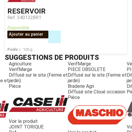
RESERVOIR
Ref.
3401328R1
Disponible
Ajouter au panier
Poids
120
g
SUGGESTIONS DE PRODUITS
Agriculture
VerifMarge
Ve
VerifMarge
PIECE OBSOLETE
PI
Diffusé sur le site (Ferme et
Diffusé sur le site (Ferme et
Di
me et
jardin)
jardin)
jar
Pièce
Braderie Agri
Di
Diffusé site Cloué occasion
Pi
Pièce
Voir le produit
JOINT TORIQUE
Vo
JOUET