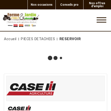
Nos offres
Nos occasions
Conseils pro
d'emploi
0
Accueil
PIECES DETACHEES
RESERVOIR