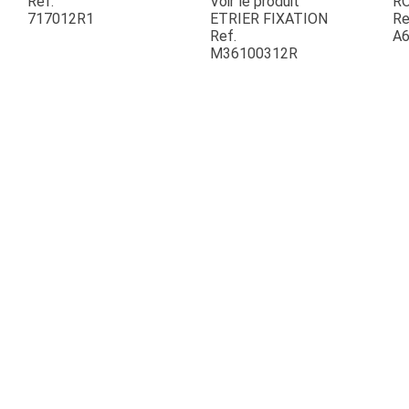
Ref.
Voir le produit
R
717012R1
ETRIER FIXATION
Re
Ref.
A6
ESPACES VERTS
M36100312R
QUAD SSV UTV
PIECES DETACHEES
CONTACT