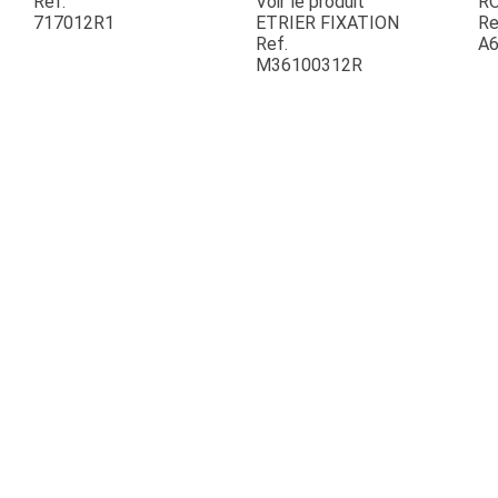
Ref.
Voir le produit
R
717012R1
ETRIER FIXATION
Re
Ref.
A6
ESPACES VERTS
M36100312R
QUAD SSV UTV
PIECES DETACHEES
CONTACT