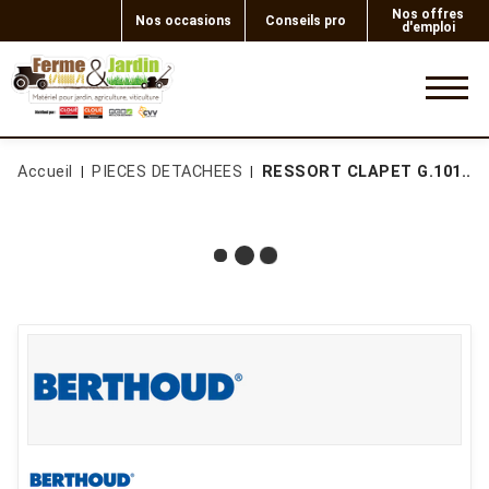
Nos offres
Nos occasions
Conseils pro
d'emploi
0
Accueil
PIECES DETACHEES
RESSORT CLAPET G.101...M