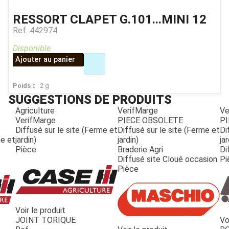
RESSORT CLAPET G.101...MINI 12
Ref.
442974
Disponible
Ajouter au panier
Poids
2
g
SUGGESTIONS DE PRODUITS
Agriculture
VerifMarge
Ve
VerifMarge
PIECE OBSOLETE
PI
Diffusé sur le site (Ferme et
Diffusé sur le site (Ferme et
Di
me et
jardin)
jardin)
jar
Pièce
Braderie Agri
Di
Diffusé site Cloué occasion
Pi
Pièce
Voir le produit
JOINT TORIQUE
Vo
JOUET