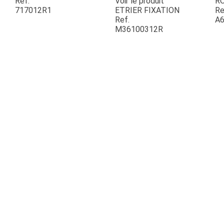
Ref.
Voir le produit
R
717012R1
ETRIER FIXATION
Re
Ref.
A6
ESPACES VERTS
M36100312R
QUAD SSV UTV
PIECES DETACHEES
CONTACT