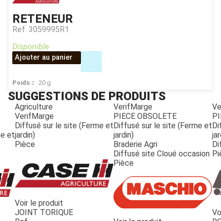
RETENEUR
Ref.
3059995R1
Disponible
Ajouter au panier
Poids
20
g
SUGGESTIONS DE PRODUITS
Agriculture
VerifMarge
Ve
VerifMarge
PIECE OBSOLETE
PI
Diffusé sur le site (Ferme et
Diffusé sur le site (Ferme et
Di
me et
jardin)
jardin)
jar
Pièce
Braderie Agri
Di
Diffusé site Cloué occasion
Pi
Pièce
Voir le produit
JOINT TORIQUE
Vo
JOUET