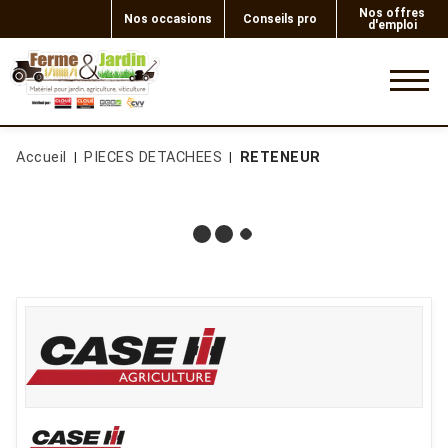
Nos offres
Nos occasions
Conseils pro
d'emploi
0
Accueil
PIECES DETACHEES
RETENEUR