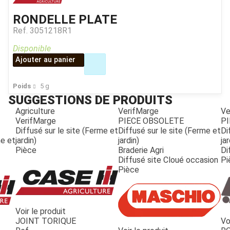
RONDELLE PLATE
Ref.
3051218R1
Disponible
Ajouter au panier
Poids
5
g
SUGGESTIONS DE PRODUITS
Agriculture
VerifMarge
Ve
VerifMarge
PIECE OBSOLETE
PI
Diffusé sur le site (Ferme et
Diffusé sur le site (Ferme et
Di
me et
jardin)
jardin)
jar
Pièce
Braderie Agri
Di
Diffusé site Cloué occasion
Pi
Pièce
Voir le produit
JOINT TORIQUE
Vo
JOUET