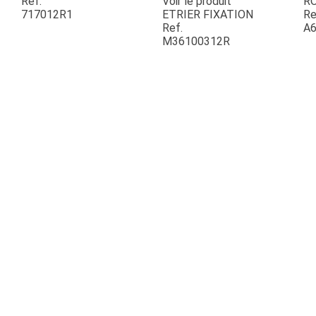
Ref.
Voir le produit
R
717012R1
ETRIER FIXATION
Re
Ref.
A6
ESPACES VERTS
M36100312R
QUAD SSV UTV
PIECES DETACHEES
CONTACT