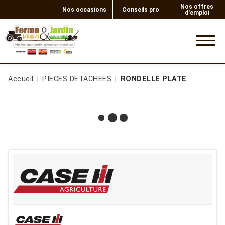
Nos offres
Nos occasions
Conseils pro
d'emploi
0
Accueil
PIECES DETACHEES
RONDELLE PLATE