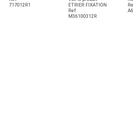
717012R1
ETRIER FIXATION
Re
Ref.
A6
ESPACES VERTS
M36100312R
QUAD SSV UTV
PIECES DETACHEES
CONTACT