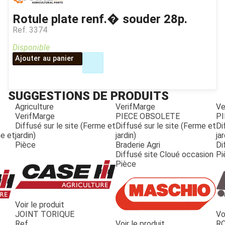
Rotule plate renf.� souder 28p.
Ref.
3374
Disponible
Ajouter au panier
SUGGESTIONS DE PRODUITS
Agriculture
VerifMarge
Ve
VerifMarge
PIECE OBSOLETE
PI
Diffusé sur le site (Ferme et
Diffusé sur le site (Ferme et
Di
me et
jardin)
jardin)
jar
Pièce
Braderie Agri
Di
Diffusé site Cloué occasion
Pi
Pièce
Voir le produit
JOINT TORIQUE
Vo
JOUET
Ref.
Voir le produit
R