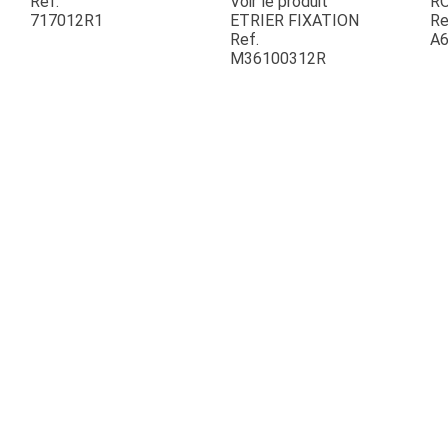
Ref.
Voir le produit
R
717012R1
ETRIER FIXATION
Re
Ref.
A6
ESPACES VERTS
M36100312R
QUAD SSV UTV
PIECES DETACHEES
CONTACT