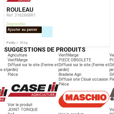
ROULEAU
Ref.
3162668R1
Disponible
Ajouter au panier
Poids
90
kg
SUGGESTIONS DE PRODUITS
Agriculture
VerifMarge
Ve
VerifMarge
PIECE OBSOLETE
PI
Diffusé sur le site (Ferme et
Diffusé sur le site (Ferme et
Di
me et
jardin)
jardin)
jar
Pièce
Braderie Agri
Di
Diffusé site Cloué occasion
Pi
Pièce
Voir le produit
JOINT TORIQUE
Vo
JOUET