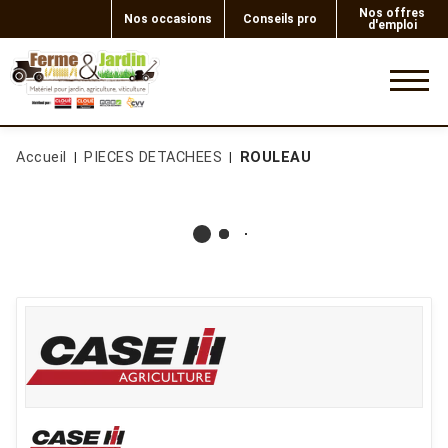
Nos offres
Nos occasions
Conseils pro
d'emploi
0
Accueil
PIECES DETACHEES
ROULEAU