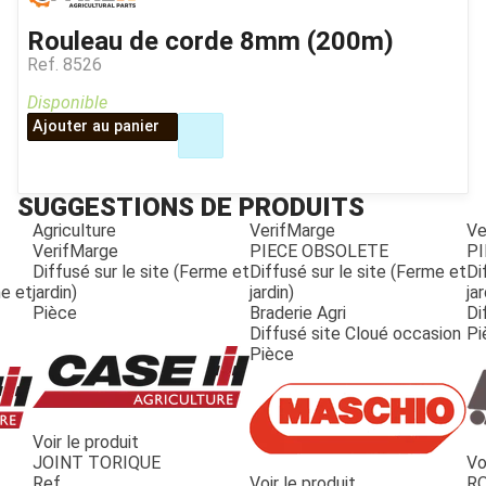
Rouleau de corde 8mm (200m)
Ref.
8526
Disponible
Ajouter au panier
SUGGESTIONS DE PRODUITS
Agriculture
VerifMarge
Ve
VerifMarge
PIECE OBSOLETE
PI
Diffusé sur le site (Ferme et
Diffusé sur le site (Ferme et
Di
me et
jardin)
jardin)
jar
Pièce
Braderie Agri
Di
Diffusé site Cloué occasion
Pi
Pièce
Voir le produit
JOINT TORIQUE
Vo
JOUET
Ref.
Voir le produit
R