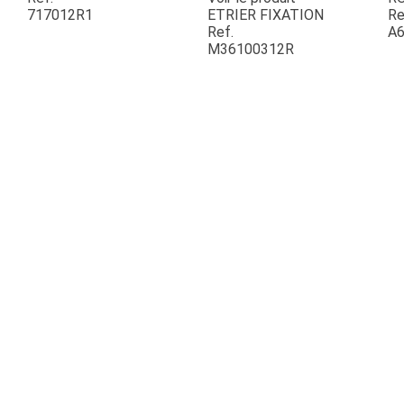
717012R1
ETRIER FIXATION
Re
Ref.
A6
ESPACES VERTS
M36100312R
QUAD SSV UTV
PIECES DETACHEES
CONTACT