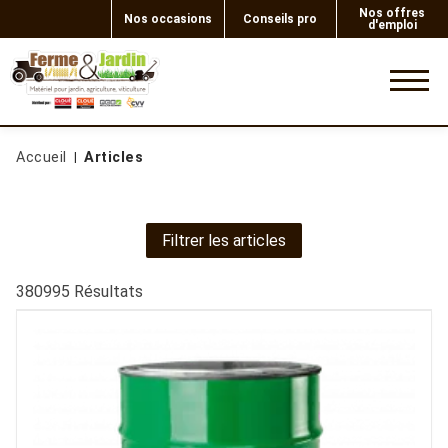
Nos offres
Nos occasions
Conseils pro
d'emploi
0
Accueil
Articles
Filtrer les articles
380995
Résultats