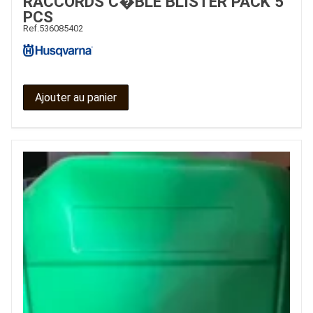
RACCORDS C�BLE BLISTER PACK 5
PCS
Ref.
536085402
Ajouter au panier