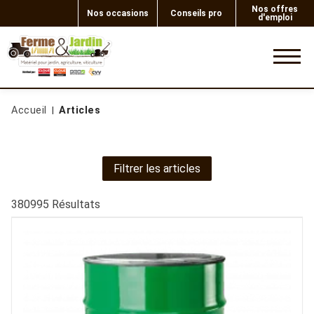
Nos offres
Nos occasions
Conseils pro
d'emploi
0
Accueil
Articles
Filtrer les articles
380995
Résultats