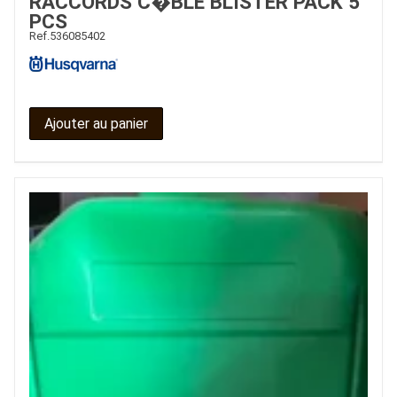
RACCORDS C�BLE BLISTER PACK 5
PCS
Ref.
536085402
Ajouter au panier