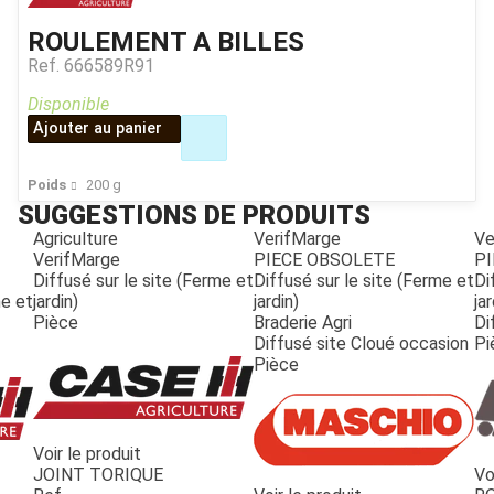
ROULEMENT A BILLES
Ref.
666589R91
Disponible
Ajouter au panier
Poids
200
g
SUGGESTIONS DE PRODUITS
Agriculture
VerifMarge
Ve
VerifMarge
PIECE OBSOLETE
PI
Diffusé sur le site (Ferme et
Diffusé sur le site (Ferme et
Di
me et
jardin)
jardin)
jar
Pièce
Braderie Agri
Di
Diffusé site Cloué occasion
Pi
Pièce
Voir le produit
JOINT TORIQUE
Vo
JOUET