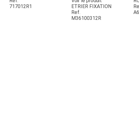
Ref.
Voir le produit
R
717012R1
ETRIER FIXATION
Re
Ref.
A6
ESPACES VERTS
M36100312R
QUAD SSV UTV
PIECES DETACHEES
CONTACT