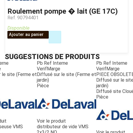
Roulement pompe � lait (GE 17C)
Ref.
90794401
Disponible
Ajouter au panier
SUGGESTIONS DE PRODUITS
erne
Pb Ref Interne
Pb Ref Interne
e
VerifMarge
VerifMarge
 le site (Ferme et
Diffusé sur le site (Ferme et
PIECE OBSOLET
jardin)
Diffusé sur le si
Pièce
jardin)
Diffusé site Clou
Pièce
duit
Voir le produit
seuse VMS
distributeur de vide VMS
2x3/2 NO
Voir le produit