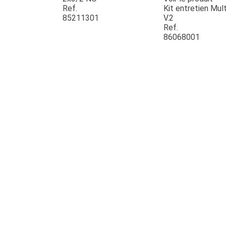
Ref.
Kit entretien Mult
85211301
V.2
Ref.
86068001
JOUET
ESPACES VERTS
QUAD SSV UTV
PIECES DETACHEES
CONTACT