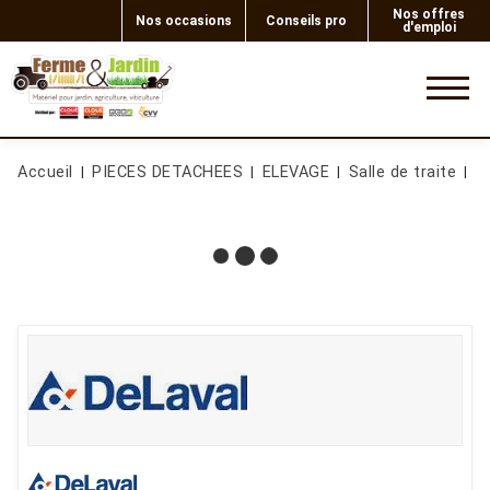
Nos offres
Nos occasions
Conseils pro
d'emploi
0
Accueil
PIECES DETACHEES
ELEVAGE
Salle de traite
R