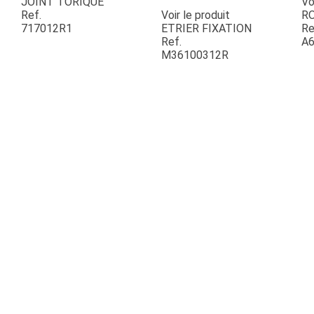
JOINT TORIQUE
Vo
Ref.
Voir le produit
R
717012R1
ETRIER FIXATION
Re
ESPACES VERTS
Ref.
A6
M36100312R
QUAD SSV UTV
PIECES DETACHEES
CONTACT