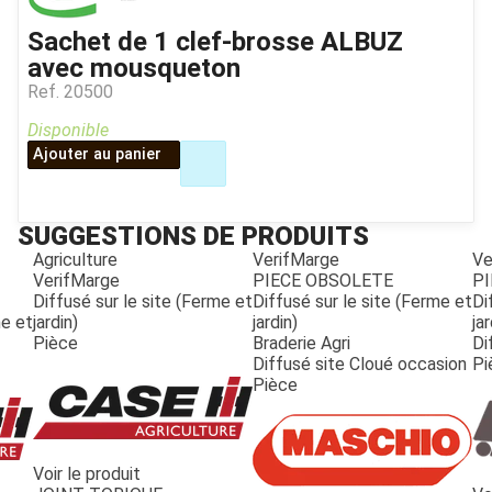
Sachet de 1 clef-brosse ALBUZ
avec mousqueton
Ref.
20500
Disponible
Ajouter au panier
SUGGESTIONS DE PRODUITS
Agriculture
VerifMarge
Ve
VerifMarge
PIECE OBSOLETE
PI
Diffusé sur le site (Ferme et
Diffusé sur le site (Ferme et
Di
me et
jardin)
jardin)
jar
Pièce
Braderie Agri
Di
Diffusé site Cloué occasion
Pi
Pièce
Voir le produit
JOUET