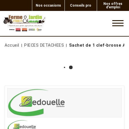
Nos offres
Nos occasions
Conseils pro
d'emploi
0
Accueil
PIECES DETACHEES
Sachet de 1 clef-brosse A