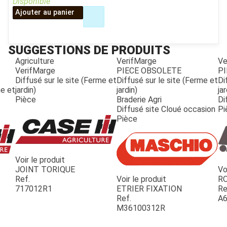
Disponible
Ajouter au panier
SUGGESTIONS DE PRODUITS
Agriculture
VerifMarge
Ve
VerifMarge
PIECE OBSOLETE
PI
Diffusé sur le site (Ferme et
Diffusé sur le site (Ferme et
Di
me et
jardin)
jardin)
jar
Pièce
Braderie Agri
Di
Diffusé site Cloué occasion
Pi
Pièce
Voir le produit
JOINT TORIQUE
Vo
Ref.
Voir le produit
R
717012R1
ETRIER FIXATION
Re
Ref.
A6
M36100312R
JOUET