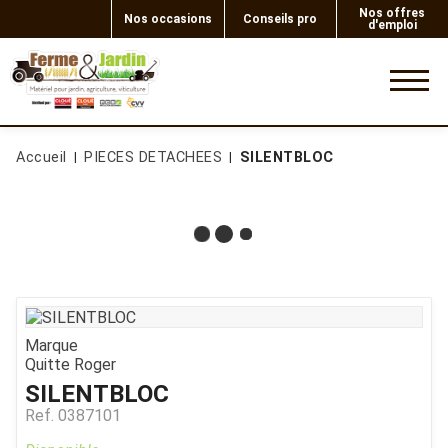
Nos offres
Nos occasions
Conseils pro
d'emploi
0
Accueil
PIECES DETACHEES
SILENTBLOC
Marque
Quitte Roger
SILENTBLOC
Ref.
0387101