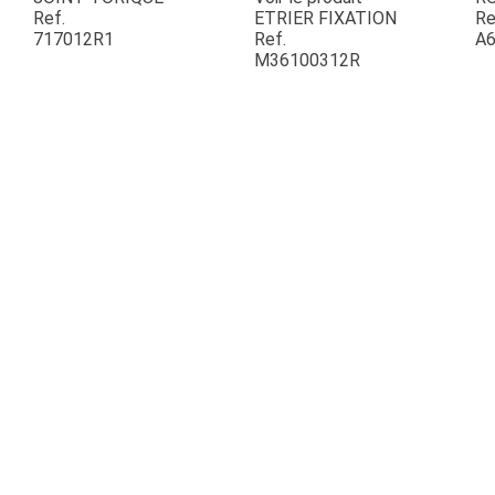
Ref.
ETRIER FIXATION
Re
717012R1
Ref.
A6
ESPACES VERTS
M36100312R
QUAD SSV UTV
PIECES DETACHEES
CONTACT