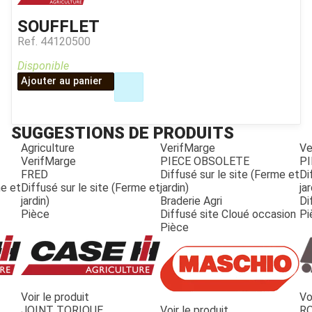
SOUFFLET
Ref.
44120500
Disponible
Ajouter au panier
SUGGESTIONS DE PRODUITS
Agriculture
VerifMarge
Ve
VerifMarge
PIECE OBSOLETE
PI
FRED
Diffusé sur le site (Ferme et
Di
me et
Diffusé sur le site (Ferme et
jardin)
jar
jardin)
Braderie Agri
Di
Pièce
Diffusé site Cloué occasion
Pi
Pièce
Voir le produit
Vo
JOUET
JOINT TORIQUE
Voir le produit
R