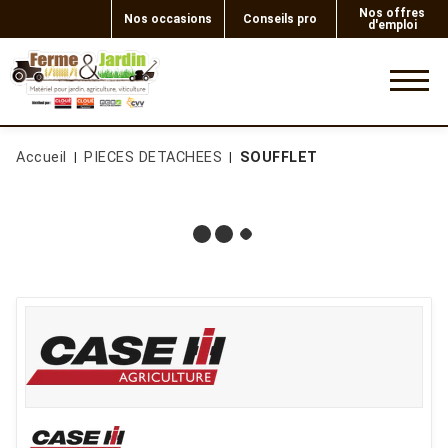
Nos offres
Nos occasions
Conseils pro
d'emploi
0
Accueil
PIECES DETACHEES
SOUFFLET