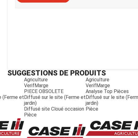
Kubota
Broyeur thermique
Broyeur électrique
SUGGESTIONS DE PRODUITS
Agriculture
Agriculture
VerifMarge
VerifMarge
PIECE OBSOLETE
Analyse Top Pièces
te (Ferme et
Diffusé sur le site (Ferme et
Diffusé sur le site (Fer
jardin)
jardin)
Diffusé site Cloué occasion
Pièce
Pièce