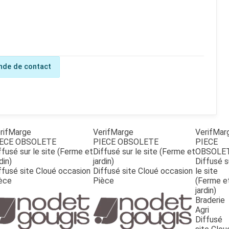
de de contact
rifMarge
VerifMarge
VerifMar
ECE OBSOLETE
PIECE OBSOLETE
PIECE
ffusé sur le site (Ferme et
Diffusé sur le site (Ferme et
OBSOLE
din)
jardin)
Diffusé s
ffusé site Cloué occasion
Diffusé site Cloué occasion
le site
èce
Pièce
(Ferme e
jardin)
Braderie
Agri
Diffusé