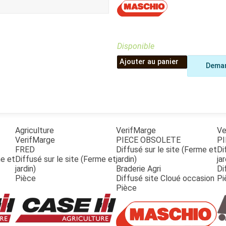
Benne
Sécateur
Plateau
Perche sécateur
Remorque bagagere
Tronçonneuse
Bineuse
Disponible
Accessoires
Ajouter au panier
Deman
Agriculture
VerifMarge
Ve
VerifMarge
PIECE OBSOLETE
PI
FRED
Diffusé sur le site (Ferme et
Di
me et
Diffusé sur le site (Ferme et
jardin)
jar
jardin)
Braderie Agri
Di
Pièce
Diffusé site Cloué occasion
Pi
Pièce