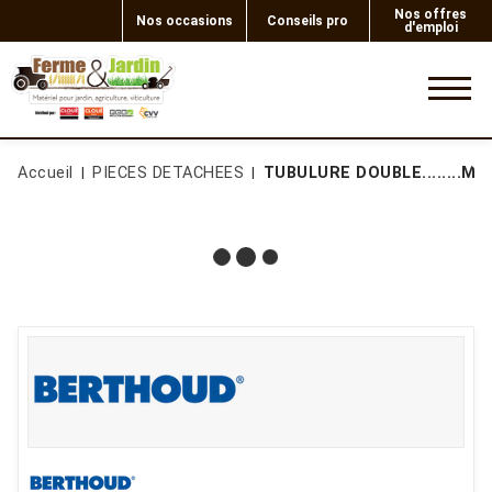
Nos offres
Nos occasions
Conseils pro
d'emploi
0
Accueil
PIECES DETACHEES
TUBULURE DOUBLE........MIN