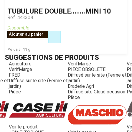
TUBULURE DOUBLE........MINI 10
Ref.
443304
Disponible
Ajouter au panier
Poids
11
g
SUGGESTIONS DE PRODUITS
Agriculture
VerifMarge
Ve
VerifMarge
PIECE OBSOLETE
PI
FRED
Diffusé sur le site (Ferme et
Di
me et
Diffusé sur le site (Ferme et
jardin)
jar
jardin)
Braderie Agri
Di
Pièce
Diffusé site Cloué occasion
Pi
Pièce
Voir le produit
Vo
JOUET