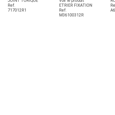
JOINT TORIQUE
Voir le produit
R
Ref.
ETRIER FIXATION
Re
717012R1
Ref.
A6
ESPACES VERTS
M36100312R
QUAD SSV UTV
PIECES DETACHEES
CONTACT