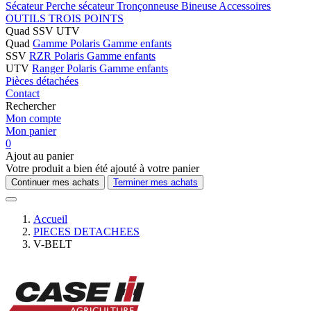
Sécateur
Perche sécateur
Tronçonneuse
Bineuse
Accessoires
OUTILS TROIS POINTS
Quad SSV UTV
Quad
Gamme Polaris
Gamme enfants
SSV
RZR Polaris
Gamme enfants
UTV
Ranger Polaris
Gamme enfants
Pièces détachées
Contact
Rechercher
Mon compte
Mon panier
0
Ajout au panier
Votre produit a bien été ajouté à votre panier
Continuer mes achats
Terminer mes achats
Accueil
PIECES DETACHEES
V-BELT