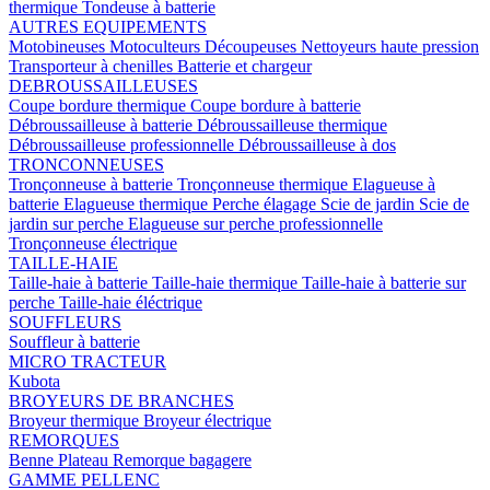
thermique
Tondeuse à batterie
AUTRES EQUIPEMENTS
Motobineuses
Motoculteurs
Découpeuses
Nettoyeurs haute pression
Transporteur à chenilles
Batterie et chargeur
DEBROUSSAILLEUSES
Coupe bordure thermique
Coupe bordure à batterie
Débroussailleuse à batterie
Débroussailleuse thermique
Débroussailleuse professionnelle
Débroussailleuse à dos
TRONCONNEUSES
Tronçonneuse à batterie
Tronçonneuse thermique
Elagueuse à
batterie
Elagueuse thermique
Perche élagage
Scie de jardin
Scie de
jardin sur perche
Elagueuse sur perche professionnelle
Tronçonneuse électrique
TAILLE-HAIE
Taille-haie à batterie
Taille-haie thermique
Taille-haie à batterie sur
perche
Taille-haie éléctrique
SOUFFLEURS
Souffleur à batterie
MICRO TRACTEUR
Kubota
BROYEURS DE BRANCHES
Broyeur thermique
Broyeur électrique
REMORQUES
Benne
Plateau
Remorque bagagere
GAMME PELLENC